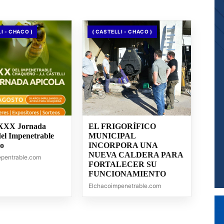
I - CHACO )
( CASTELLI - CHACO )
 XXX Jornada
EL FRIGORÍFICO
del Impenetrable
MUNICIPAL
o
INCORPORA UNA
NUEVA CALDERA PARA
epentrable.com
FORTALECER SU
FUNCIONAMIENTO
Elchacoimpenetrable.com