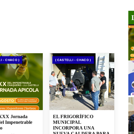
I - CHACO )
( CASTELLI - CHACO )
 XXX Jornada
EL FRIGORÍFICO
del Impenetrable
MUNICIPAL
o
INCORPORA UNA
NUEVA CALDERA PARA