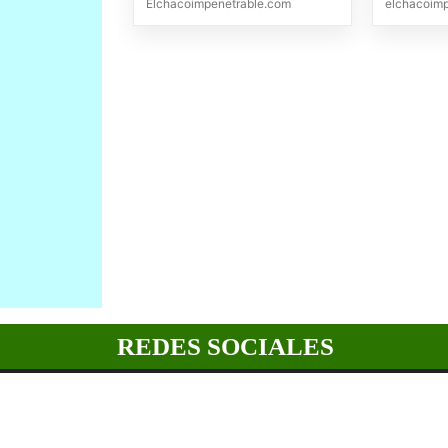
Elchacoimpenetrable.com
elchacoim
REDES SOCIALES