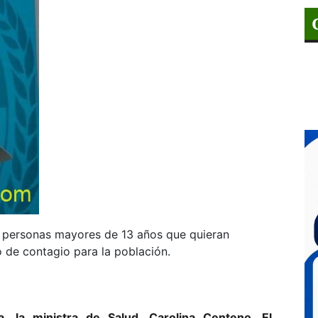
as personas mayores de 13 años que quieran
o de contagio para la población.
, la ministra de Salud, Carolina Centeno. El