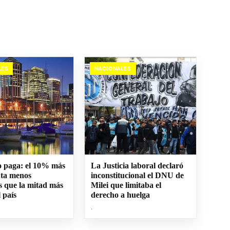
LES
NACIONALES
no paga: el 10% más
La Justicia laboral declaró
uta menos
inconstitucional el DNU de
s que la mitad más
Milei que limitaba el
 país
derecho a huelga
.