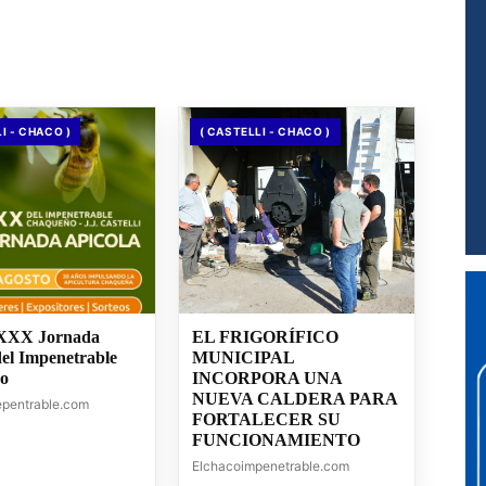
I - CHACO )
( CASTELLI - CHACO )
 XXX Jornada
EL FRIGORÍFICO
del Impenetrable
MUNICIPAL
o
INCORPORA UNA
NUEVA CALDERA PARA
epentrable.com
FORTALECER SU
FUNCIONAMIENTO
Elchacoimpenetrable.com