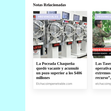
Notas Relacionadas
PROVINCIALES
PROVINCI
La Poceada Chaqueña
Las Tase
quedó vacante y acumuló
operativa
un pozo superior a los $406
extremos
millones
recurso”
Elchacoimpenetrable.com
elchacoim