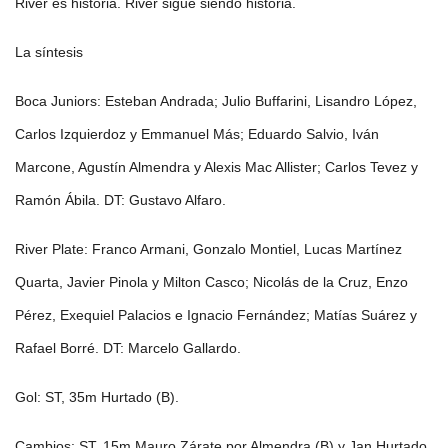
River es historia. River sigue siendo historia.
La síntesis
Boca Juniors: Esteban Andrada; Julio Buffarini, Lisandro López,
Carlos Izquierdoz y Emmanuel Más; Eduardo Salvio, Iván
Marcone, Agustín Almendra y Alexis Mac Allister; Carlos Tevez y
Ramón Ábila. DT: Gustavo Alfaro.
River Plate: Franco Armani, Gonzalo Montiel, Lucas Martínez
Quarta, Javier Pinola y Milton Casco; Nicolás de la Cruz, Enzo
Pérez, Exequiel Palacios e Ignacio Fernández; Matías Suárez y
Rafael Borré. DT: Marcelo Gallardo.
Gol: ST, 35m Hurtado (B).
Cambios: ST, 15m Mauro Zárate por Almendra (B) y Jan Hurtado