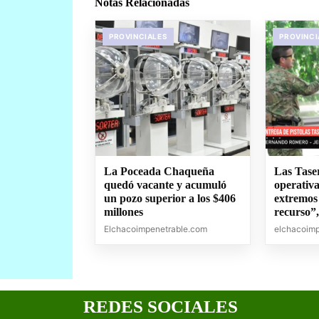
Notas Relacionadas
PROVINCIALES
PROVINCI
La Poceada Chaqueña
Las Tase
quedó vacante y acumuló
operativa
un pozo superior a los $406
extremos
millones
recurso”
Elchacoimpenetrable.com
elchacoim
REDES SOCIALES