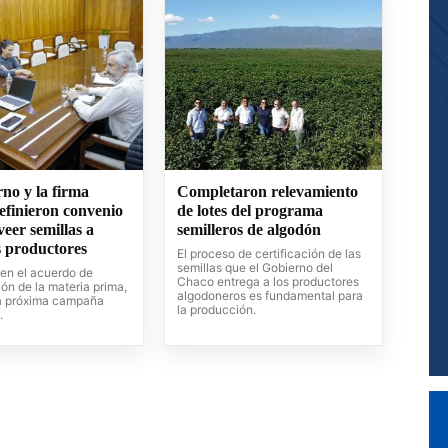
no y la firma
Completaron relevamiento
efinieron convenio
de lotes del programa
eer semillas a
semilleros de algodón
 productores
El proceso de certificación de las
semillas que el Gobierno del
en el acuerdo de
Chaco entrega a los productores
ión de la materia prima,
algodoneros es fundamental para
la próxima campaña
la producción.
.