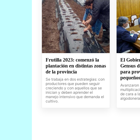
Frutilla 2023: comenzó la
El Gobier
plantación en distintas zonas
Gensus d
de la provincia
para prov
pequeños
Se trabaja en dos estrategias: con
productores que pueden seguir
Avanzaron 
creciendo y con aquellos que se
multiplicac
inician y deben aprender el
de cara a 
manejo intensivo que demanda el
algodonera
cultivo.