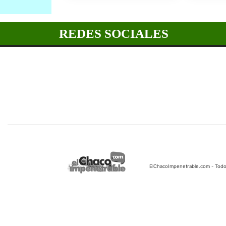
REDES SOCIALES
ElChacoImpenetrable.com - Tod