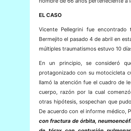
hombre de 66 años perteneciente a 
EL CASO
Vicente Pellegrini fue encontrado 
Bermejito el pasado 4 de abril en es
múltiples traumatismos estuvo 10 días
En un principio, se consideró q
protagonizado con su motocicleta cu
llamó la atención fue el cuadro de 
cuerpo, razón por la cual comenzó 
otras hipótesis, sospechan que pudo
De acuerdo con el informe médico, Pe
con fractura de órbita, neumoencéf
de tórax con contusión pulmonar